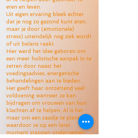
eten en leven.
Uit eigen ervaring bleek echter
dat je nog zo gezond kunt eten,
maar je door (emotionele)
stress) uiteindelijk nog ziek wordt
of uit balans raakt.
Hier werd het idee geboren om
een meer holistische aanpak in te
zetten door naast het
voedingsadvies, energetische
behandelingen aan te bieden.
Het geeft haar ontzettend veel
voldoening wanneer ze kan
bijdragen om vrouwen van hun
klachten af te helpen. Al is het
maar om een zaadje te planten
waardoor ze op een later
moment stappen ondernemen