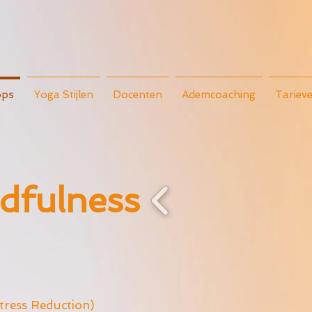
ps
Yoga Stijlen
Docenten
Ademcoaching
Tariev
fulness
ress Reduction)