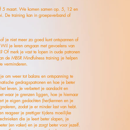
naf 5 maart. We komen samen op. 5, 12 en
i. De training kan in groepsverband of
alsof je niet meer zo goed kunt ontspannen of
n? Wil je leren omgaan met gevoelens van
? Of merk je vast te lopen in oude patronen
an de MBSR Mindfulness training je helpen
 te verminderen.
 je om weer tot balans en ontspanning te
tische gedragspatronen en hoe je beter
het leven. Je verbetert je aandacht en
et waar je grenzen liggen, hoe je hiernaar
leert je eigen gedachten (her)kennen en je
gnaleren, zodat je er minder last van hebt.
n reageer je prettiger tijdens moeilijke
technieken die je leert beter slapen, je
ter (en vaker) en je zorgt beter voor jezelf.