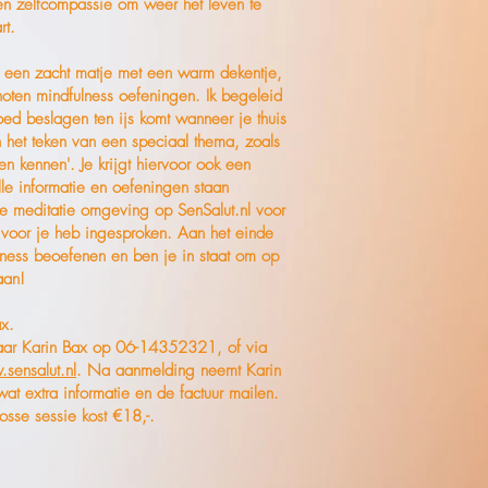
n en zelfcompassie om weer het leven te
aart.
op een zacht matje met een warm dekentje,
oten mindfulness oefeningen. Ik begeleid
oed beslagen ten ijs komt wanneer je thuis
n het teken van een speciaal thema, zoals
en kennen'. Je krijgt hiervoor ook een
le informatie en oefeningen staan
ine meditatie omgeving op SenSalut.nl voor
k voor je heb ingesproken. Aan het einde
ulness beoefenen en ben je in staat om op
aan!
ax.
aar Karin Bax op 06-14352321, of via
sensalut.nl
. Na aanmelding neemt Karin
wat extra informatie en de factuur mailen.
osse sessie kost €18,-.