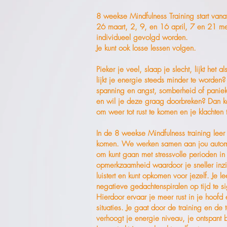
8 weekse Mindfulness Training start va
26 maart, 2, 9, en 16 april, 7 en 21 me
individueel gevolgd worden.
Je kunt ook losse lessen volgen.
Pieker je veel, slaap je slecht, lijkt het 
lijkt je energie steeds minder te worde
spanning en angst, somberheid of paniek
en wil je deze graag doorbreken? Dan k
om weer tot rust te komen en je klachten
In de 8 weekse Mindfulness training leer
komen. We werken samen aan jou automa
om kunt gaan met stressvolle perioden in 
opmerkzaamheid waardoor je sneller inzi
luistert en kunt opkomen voor jezelf. Je 
negatieve gedachtenspiralen op tijd te si
Hierdoor ervaar je meer rust in je hoofd e
situaties. Je gaat door de training en de 
verhoogt je energie niveau, je ontspant be