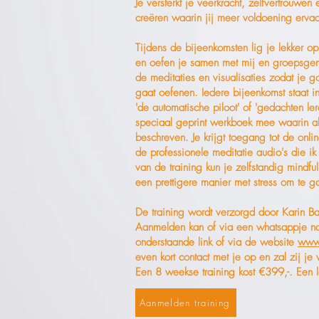
Je versterkt je veerkracht, zelfvertrouwe
creëren waarin jij meer voldoening erv
Tijdens de bijeenkomsten lig je lekker 
en oefen je samen met mij en groepsgen
de meditaties en visualisaties zodat je g
gaat oefenen. Iedere bijeenkomst staat i
'de automatische piloot' of 'gedachten ler
speciaal geprint werkboek mee waarin al
beschreven. Je krijgt toegang tot de onl
de professionele meditatie audio's die i
van de training kun je zelfstandig mindf
een prettigere manier met stress om te g
De training wordt verzorgd door Karin B
Aanmelden kan of via een whatsappje n
onderstaande link of via de website
www.
even kort contact met je op en zal zij je 
Een 8 weekse training kost €399,-. Een l
Aanmelden training