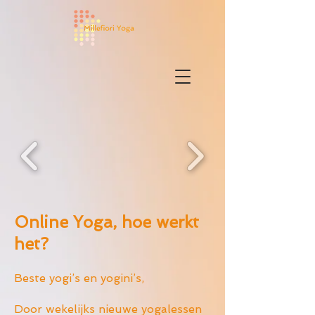
Online Yoga, hoe werkt
het?
Beste yogi’s en yogini’s,
Door wekelijks nieuwe yogalessen